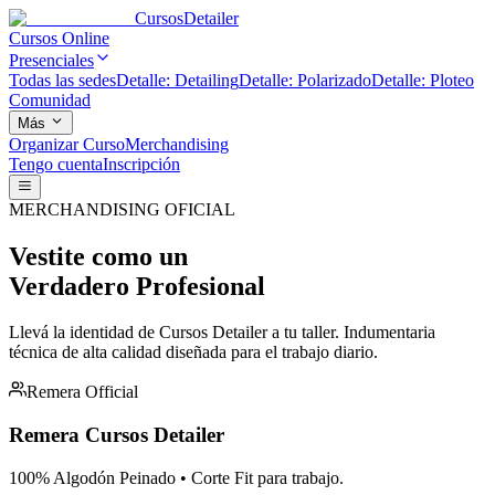
Cursos
Detailer
Cursos Online
Presenciales
Todas las sedes
Detalle: Detailing
Detalle: Polarizado
Detalle: Ploteo
Comunidad
Más
Organizar Curso
Merchandising
Tengo cuenta
Inscripción
MERCHANDISING OFICIAL
Vestite como un
Verdadero Profesional
Llevá la identidad de Cursos Detailer a tu taller. Indumentaria
técnica de alta calidad diseñada para el trabajo diario.
Remera Official
Remera Cursos Detailer
100% Algodón Peinado • Corte Fit para trabajo.