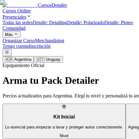
Cursos
Detailer
Cursos Online
Presenciales
Todas las sedes
Detalle: Detailing
Detalle: Polarizado
Detalle: Ploteo
Comunidad
Más
Organizar Curso
Merchandising
Tengo cuenta
Inscripción
🇦🇷
Argentina
🇺🇾
Uruguay
Equipamiento Oficial
Arma tu
Pack Detailer
Precios actualizados para
Argentina
. Elegí tu nivel y personalizá tu ar
Kit Inicial
Lo esencial para empezar a lavar y proteger autos correctamente.
Agreg
Nivel