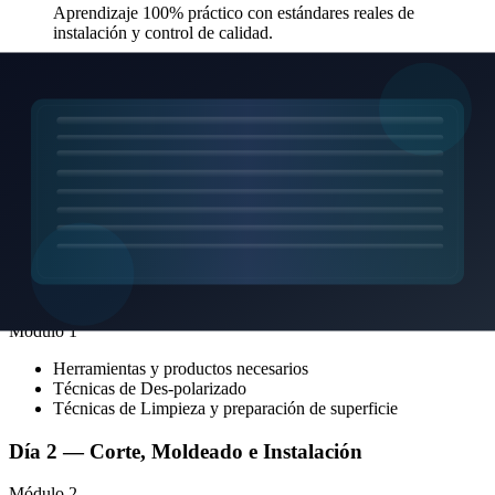
Aprendizaje 100% práctico con estándares reales de
instalación y control de calidad.
Acceso a Insumos con Descuento
Beneficios exclusivos en productos oficiales para que inicies
tu negocio.
Temario del Curso
Día 1 — Herramientas, Despolarizado y
Preparación
Módulo
1
Herramientas y productos necesarios
Técnicas de Des-polarizado
Técnicas de Limpieza y preparación de superficie
Día 2 — Corte, Moldeado e Instalación
Módulo
2